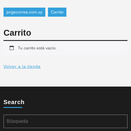
jorgecorrea.com.uy
Carrito
Carrito
Tu carrito está vacío.
Volver a la tienda
Search