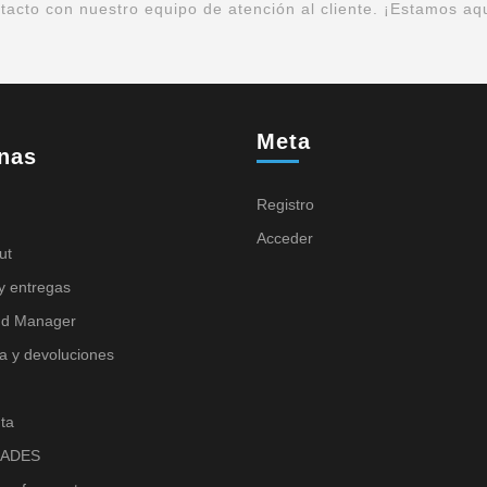
acto con nuestro equipo de atención al cliente. ¡Estamos aq
Meta
nas
Registro
Acceder
ut
y entregas
nd Manager
a y devoluciones
ta
ADES