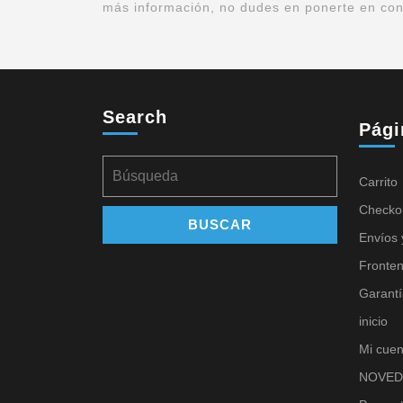
más información, no dudes en ponerte en cont
Search
Pági
Carrito
Checko
Envíos 
Fronte
Garantí
inicio
Mi cuen
NOVED