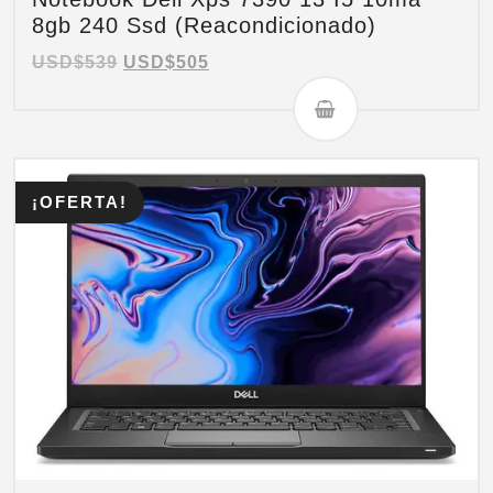
8gb 240 Ssd (Reacondicionado)
USD$
539
USD$
505
¡OFERTA!