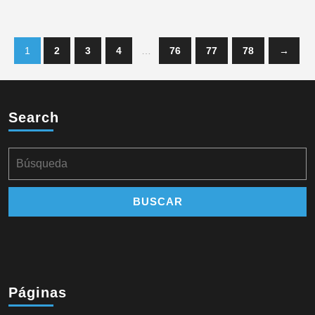
1
2
3
4
…
76
77
78
→
Search
Páginas