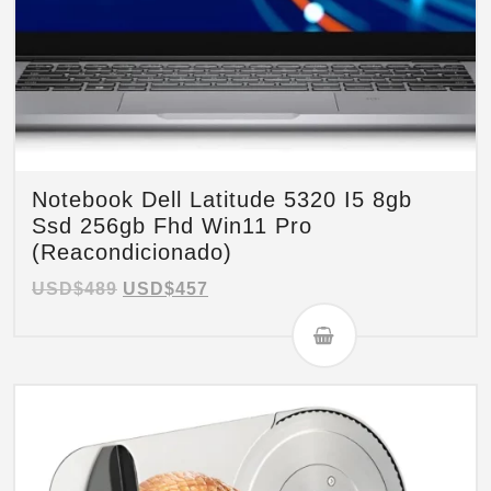
Notebook Dell Latitude 5320 I5 8gb
Ssd 256gb Fhd Win11 Pro
(Reacondicionado)
USD$
489
USD$
457