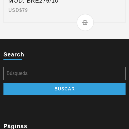
MOD. BRE275/10
USD$
79
Search
Páginas