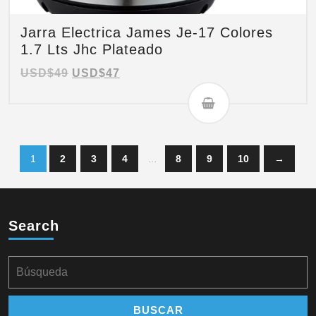
Jarra Electrica James Je-17 Colores
1.7 Lts Jhc Plateado
USD$
49
USD$
47
1
2
3
4
…
8
9
10
→
Search