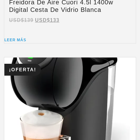
Freidora De Aire Cuori 4.5l 1400w
Digital Cesta De Vidrio Blanca
USD$
139
USD$
133
LEER MÁS
¡OFERTA!