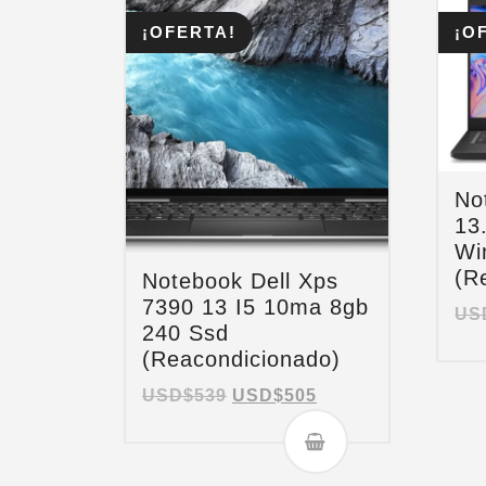
¡OFERTA!
¡O
No
13
Wi
(R
Notebook Dell Xps
7390 13 I5 10ma 8gb
US
240 Ssd
(Reacondicionado)
USD$
539
USD$
505