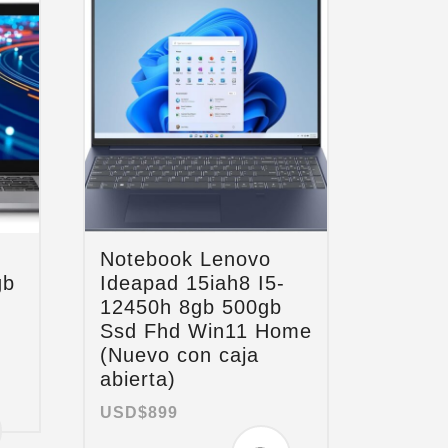
Notebook Lenovo
gb
Ideapad 15iah8 I5-
12450h 8gb 500gb
Ssd Fhd Win11 Home
(Nuevo con caja
abierta)
USD$
899