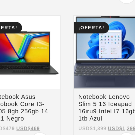
FERTA!
¡OFERTA!
tebook Asus
Notebook Lenovo
vobook Core I3-
Slim 5 16 Ideapad
05 8gb 256gb 14
16iru9 Intel I7 16g
1 Negro
1tb Azul
D$
479
USD$
469
USD$
1,399
USD$
1,29