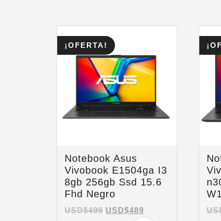
¡OFERTA!
¡O
Notebook Asus
No
Vivobook E1504ga I3
Vi
8gb 256gb Ssd 15.6
n3
Fhd Negro
W1
USD$
499
USD$
489
US