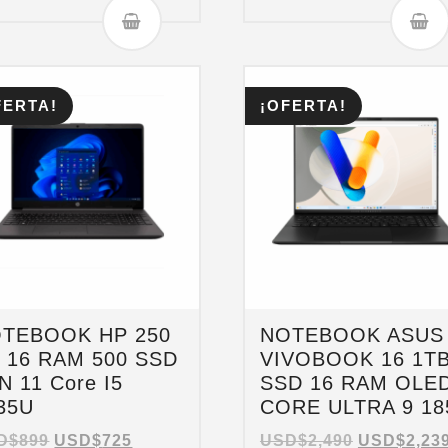
FERTA!
¡OFERTA!
TEBOOK HP 250
NOTEBOOK ASUS
 16 RAM 500 SSD
VIVOBOOK 16 1T
N 11 Core I5
SSD 16 RAM OLE
35U
CORE ULTRA 9 18
D$
899
USD$
725
USD$
2,490
USD$
2,23