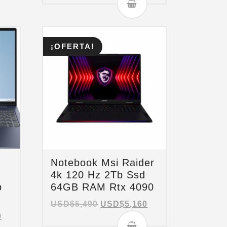
¡OFERTA!
Notebook Msi Raider
4k 120 Hz 2Tb Ssd
b
64GB RAM Rtx 4090
USD$
5,490
USD$
5,160
9