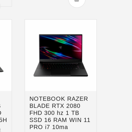
NOTEBOOK RAZER
B
BLADE RTX 2080
D
FHD 300 hz 1 TB
5H
SSD 16 RAM WIN 11
PRO i7 10ma
9