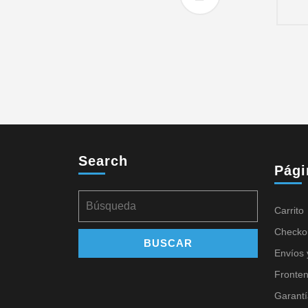
Search
Pági
Carrito
Checko
Envíos 
Fronte
Garantí