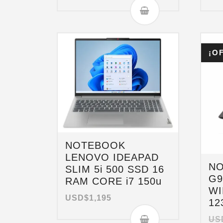
¡O
NOTEBOOK
LENOVO IDEAPAD
NO
SLIM 5i 500 SSD 16
G9
RAM CORE i7 150u
WI
USD$
1,195
12
US