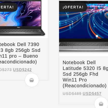
FERTA!
¡OFERTA!
tebook Dell 7390
.3 8gb 256gb Ssd
n11 pro – Bueno
eacondicionado)
Notebook Dell
Latitude 5320 I5 8
D$
273
USD$
242
Ssd 256gb Fhd
Win11 Pro
(Reacondicionado)
USD$
489
USD$
457