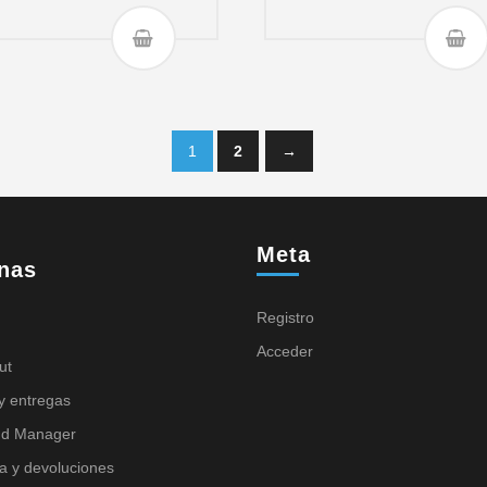
1
2
→
Meta
nas
Registro
Acceder
ut
y entregas
nd Manager
a y devoluciones