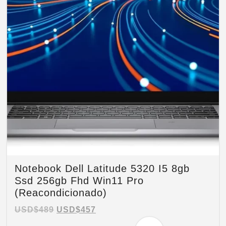
Notebook Dell Latitude 5320 I5 8gb
Ssd 256gb Fhd Win11 Pro
(Reacondicionado)
USD$
489
USD$
457