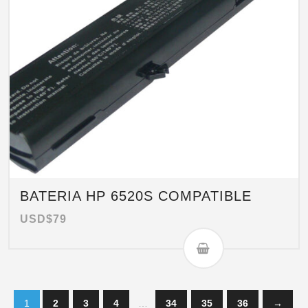
BATERIA HP 6520S COMPATIBLE
USD$
79
1
2
3
4
…
34
35
36
→