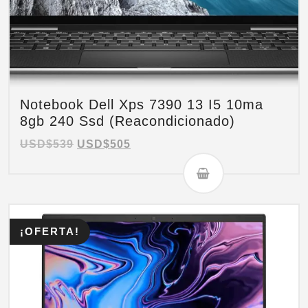
Notebook Dell Xps 7390 13 I5 10ma
8gb 240 Ssd (Reacondicionado)
USD$
539
USD$
505
¡OFERTA!