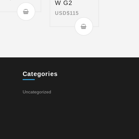
W G2
USD$
115
Categories
Uncategorized