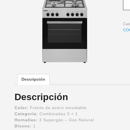
Cat
CO
Descripción
Descripción
Color:
Frente de acero inoxidable
Categoría:
Combinadas 3 + 1
Hornallas:
3 Supergás – Gas Natural
Discos:
1