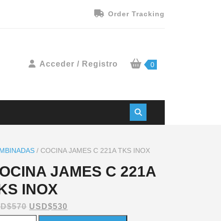
Order Tracking
Acceder / Registro
0
MBINADAS
/ COCINA JAMES C 221A TKS INOX
OCINA JAMES C 221A
KS INOX
SD$
570
USD$
530