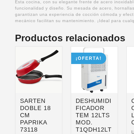
Esta cocina, con su elegante frente de acero inoxidab
funcionalidad y diseño. Su mesada de acero, hornallas
garantizan una experiencia de cocción cómoda y efect
mecánico facilitan su mantenimiento. ¡Ideal para cual
Productos relacionados
¡OFERTA!
SARTEN
DESHUMIDI
DOBLE 18
FICADOR
CM
TEM 12LTS
PAPRIKA
MOD.
73118
T1QDH12LT