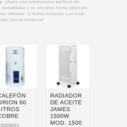
le, ofrece una combinación perfecta de
 esmaltadas y un eficiente horno eléctrico
iva. Además, el horno enlozado y el timer
quier cocina moderna!
CALEFÓN
RADIADOR
ORION 60
DE ACEITE
LITROS
JAMES
COBRE
1500W
MOD. 1500
USD$
651