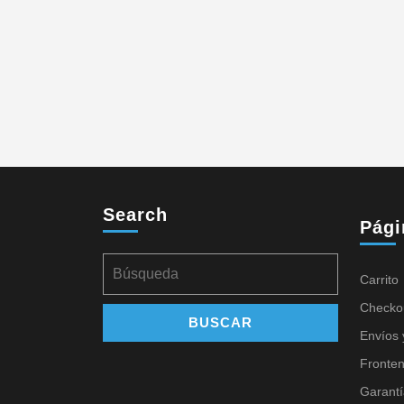
Search
Pági
Carrito
Checko
Envíos 
Fronte
Garantí