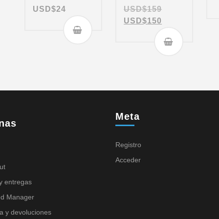
USD$
24
USD$
159
USD$
150
Meta
nas
Registro
Acceder
ut
y entregas
nd Manager
a y devoluciones