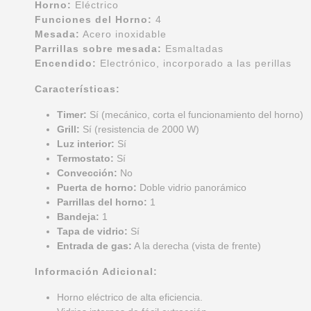
Horno:
Eléctrico
Funciones del Horno:
4
Mesada:
Acero inoxidable
Parrillas sobre mesada:
Esmaltadas
Encendido:
Electrónico, incorporado a las perillas
Características:
Timer:
Sí (mecánico, corta el funcionamiento del horno)
Grill:
Sí (resistencia de 2000 W)
Luz interior:
Sí
Termostato:
Sí
Convección:
No
Puerta de horno:
Doble vidrio panorámico
Parrillas del horno:
1
Bandeja:
1
Tapa de vidrio:
Sí
Entrada de gas:
A la derecha (vista de frente)
Información Adicional:
Horno eléctrico de alta eficiencia.