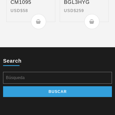
CM1095
BGL3HYG
USD$
58
USD$
259
Search