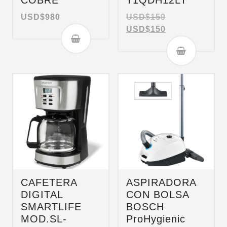
COBRE
T1QDH12LT
USD$
980
USD$
159
USD$
150
CAFETERA
ASPIRADORA
DIGITAL
CON BOLSA
SMARTLIFE
BOSCH
MOD.SL-
ProHygienic