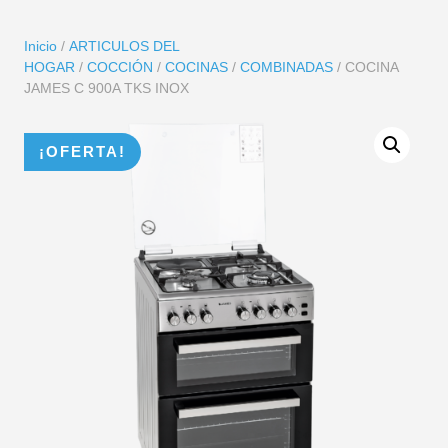
Inicio
/
ARTICULOS DEL
HOGAR
/
COCCIÓN
/
COCINAS
/
COMBINADAS
/ COCINA
JAMES C 900A TKS INOX
¡OFERTA!