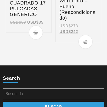
Win11 pro –
CUADRADO 17
Bueno
PULGADAS
(Reacondiciona
GENERICO
do)
USD$
59
USD$
35
USD$
273
USD$
242
Search