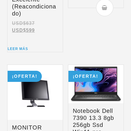
(Reacondiciona
do)
USD$
637
USD$
599
LEER MÁS
¡OFERTA!
¡OFERTA!
Notebook Dell
7390 13.3 8gb
256gb Ssd
MONITOR