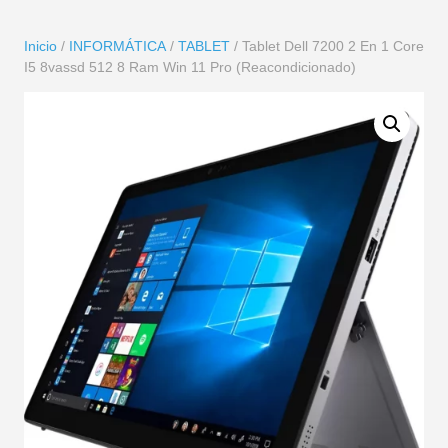
Inicio
/
INFORMÁTICA
/
TABLET
/ Tablet Dell 7200 2 En 1 Core
I5 8vassd 512 8 Ram Win 11 Pro (Reacondicionado)