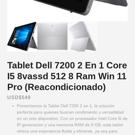
Tablet Dell 7200 2 En 1 Core
I5 8vassd 512 8 Ram Win 11
Pro (Reacondicionado)
USD$
549
Presentamos la Tablet Dell 7200 2 en 1, la solución
perfecta para quienes buscan rendimiento y versatilidad
en un solo dispositivo. Con un procesador Intel Core i5 de
8ª generación y una memoria RAM de 8 GB, esta tablet
ofrece una experiencia fluida y eficiente, ya sea para