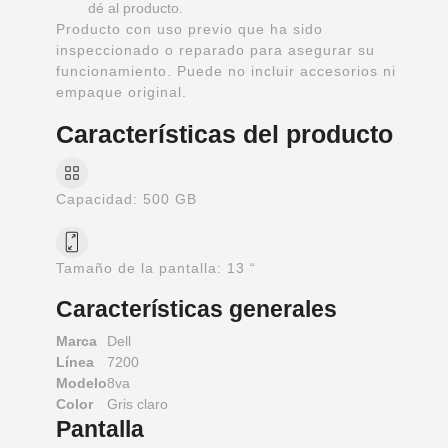
dé al producto.
Producto con uso previo que ha sido
inspeccionado o reparado para asegurar su
funcionamiento. Puede no incluir accesorios ni
empaque original.
Características del producto
Capacidad:
500 GB
Tamaño de la pantalla:
13 “
Características generales
Marca
Dell
Línea
7200
Modelo
8va
Color
Gris claro
Pantalla