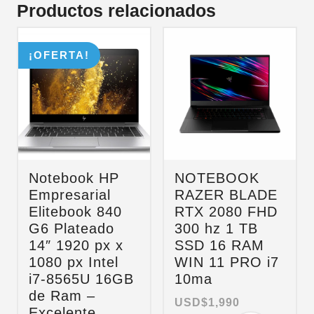
Productos relacionados
¡OFERTA!
Notebook HP
NOTEBOOK
Empresarial
RAZER BLADE
Elitebook 840
RTX 2080 FHD
G6 Plateado
300 hz 1 TB
14″ 1920 px x
SSD 16 RAM
1080 px Intel
WIN 11 PRO i7
i7-8565U 16GB
10ma
de Ram –
USD$
1,990
Excelente