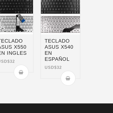
TECLADO
TECLADO
ASUS X550
ASUS X540
EN INGLES
EN
ESPAÑOL
USD$
32
USD$
32