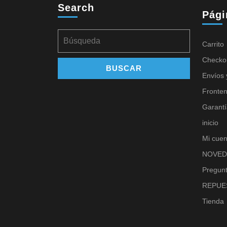
Search
Pági
Carrito
Checko
Envíos 
Fronte
Garantí
inicio
Mi cuen
NOVED
Pregunt
REPUE
Tienda