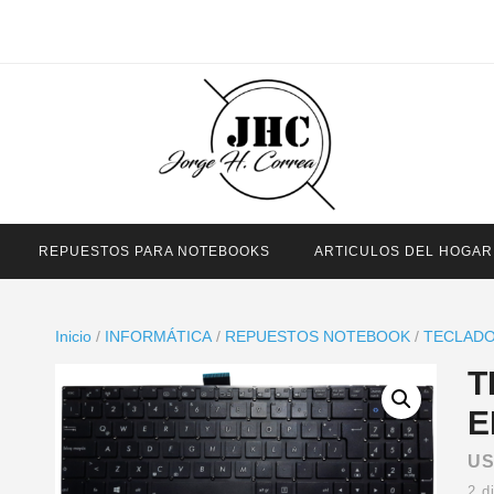
REPUESTOS PARA NOTEBOOKS
ARTICULOS DEL HOGAR
Inicio
/
INFORMÁTICA
/
REPUESTOS NOTEBOOK
/
TECLAD
T
E
U
2 d