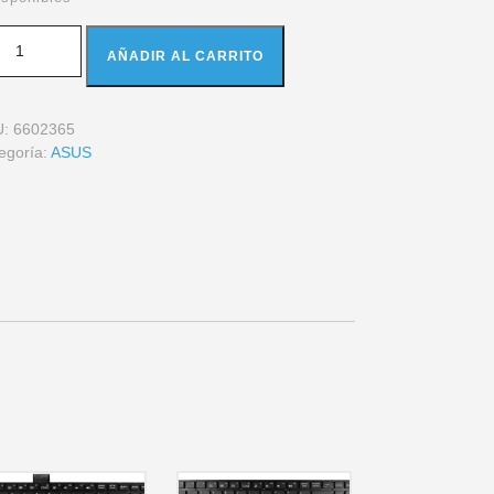
AÑADIR AL CARRITO
U:
6602365
egoría:
ASUS