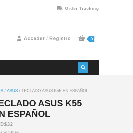
Order Tracking
Acceder / Registro
0
OS
/
ASUS
/ TECLADO ASUS K55 EN ESPAÑOL
ECLADO ASUS K55
N ESPAÑOL
SD$
32
isponibles