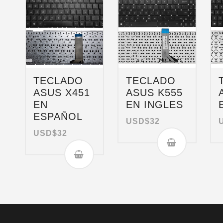
TECLADO
TECLADO
ASUS X451
ASUS K555
EN
EN INGLES
ESPAÑOL
USD$
32
USD$
32