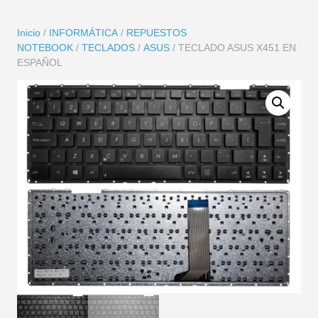
Inicio
/
INFORMÁTICA
/
REPUESTOS
NOTEBOOK
/
TECLADOS
/
ASUS
/ TECLADO ASUS X451 EN
ESPAÑOL