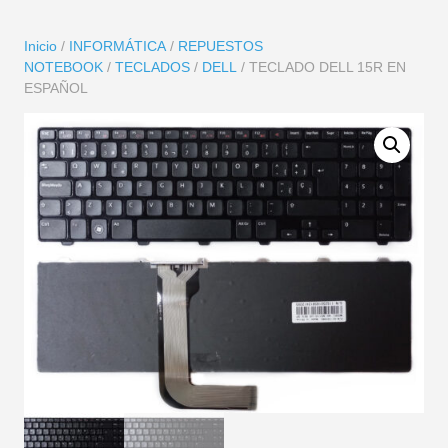
Inicio
/
INFORMÁTICA
/
REPUESTOS
NOTEBOOK
/
TECLADOS
/
DELL
/ TECLADO DELL 15R EN
ESPAÑOL