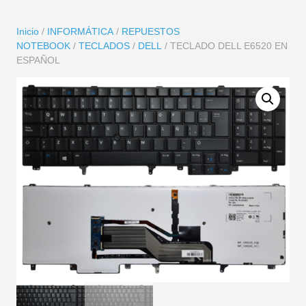
Inicio
/
INFORMÁTICA
/
REPUESTOS
NOTEBOOK
/
TECLADOS
/
DELL
/ TECLADO DELL E6520 EN
ESPAÑOL