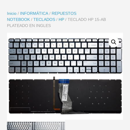
Inicio
/
INFORMÁTICA
/
REPUESTOS
NOTEBOOK
/
TECLADOS
/
HP
/ TECLADO HP 15-AB
PLATEADO EN INGLES