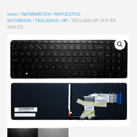
Inicio
/
INFORMÁTICA
/
REPUESTOS
NOTEBOOK
/
TECLADOS
/
HP
/ TECLADO HP 15-P EN
INGLES