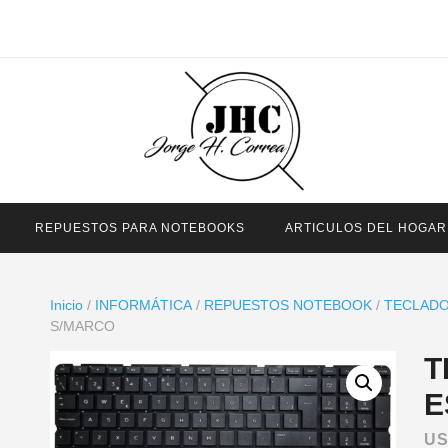
REPUESTOS PARA NOTEBOOKS
ARTICULOS DEL HOGAR
Inicio
/
INFORMÁTICA
/
REPUESTOS NOTEBOOK
/
TECLAD
S/MARCO
T
E
U