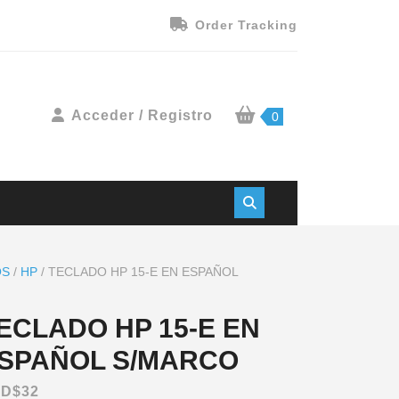
Order Tracking
Acceder / Registro
0
OS
/
HP
/ TECLADO HP 15-E EN ESPAÑOL
ECLADO HP 15-E EN
SPAÑOL S/MARCO
SD$
32