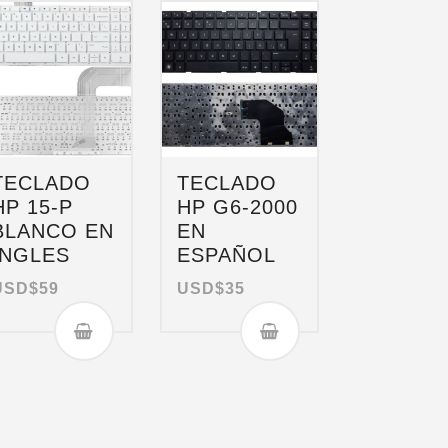
TECLADO
TECLADO
HP 15-P
HP G6-2000
BLANCO EN
EN
INGLES
ESPAÑOL
USD$
59
USD$
35