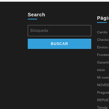
Search
Pági
Carrito
Checko
Envíos 
Fronte
Garantí
inicio
Mi cuen
NOVED
Pregunt
REPUE
Tienda