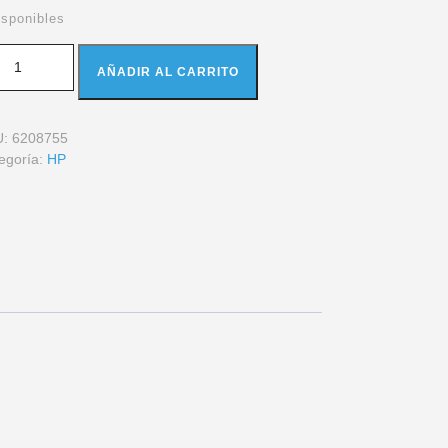
isponibles
AÑADIR AL CARRITO
U:
6208755
egoría:
HP