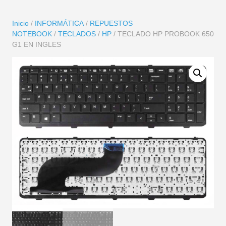
Inicio
/
INFORMÁTICA
/
REPUESTOS
NOTEBOOK
/
TECLADOS
/
HP
/ TECLADO HP PROBOOK 650
G1 EN INGLES